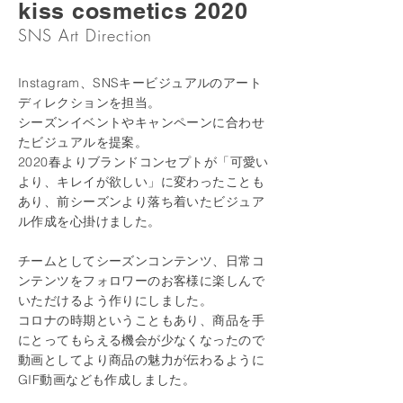
kiss cosmetics 2020
SNS Art Direction
Instagram、SNSキービジュアルのアート
ディレクションを担当。
シーズンイベントやキャンペーンに合わせ
たビジュアルを提案。
2020春よりブランドコンセプトが「可愛い
より、キレイが欲しい」
に
変わったことも
あり、前シーズンより落ち着いたビジュア
ル作成
を
心掛けました。
チームとしてシーズンコンテンツ、日常コ
ンテンツをフォロワーのお客様に
楽しんで
いただけるよう
作りにしました。
コロナの時期ということもあり、商品を手
にとってもらえる機会が
少なくなったので​​
動画としてより商品の魅力が伝わるよう
に
GIF動画なども作成しました。