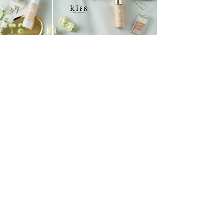
CREATIVE STAFF
Photographer：YUICHIRO OMURA
Stylist :
BEKKY
Art Director : JURI TAKENAKA
Client：
ISEHAN co.,Ltd
PERIOD
2020/04 〜 2021/03
View All Projects